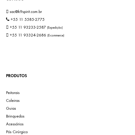
sac@k9spirit.com.br
+55 11 5585-2775
+55 11 93233-2587
(Expedição)
+55 11 93324-2686
(E-commerce)
PRODUTOS
Peitorais
Coleiras
Guias
Brinquedos
Acessórios
Pós Cirúrgico