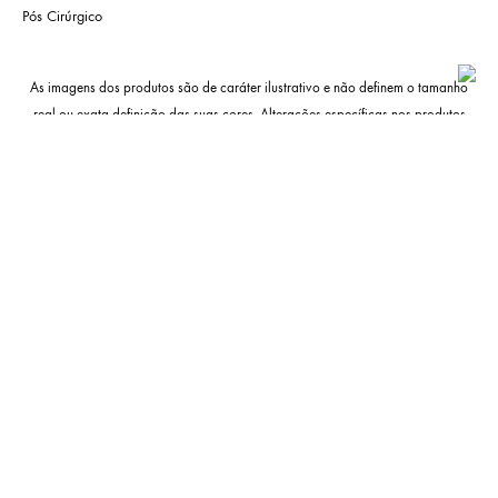
Pós Cirúrgico
As imagens dos produtos são de caráter ilustrativo e não definem o tamanho
real ou exata definição das suas cores. Alterações específicas nos produtos
poderão ocorrer sem aviso prévio, qualquer dúvida sobre nossos produtos
VER OPÇÕES
entre em contato conosco.
Política de troca
Política de privacidade
SAC
facebook
instagram
youtube
©2026 K9 Spirit Todos os direitos reservados