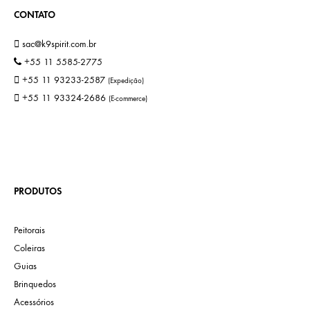
CONTATO
sac@k9spirit.com.br
+55 11 5585-2775
+55 11 93233-2587
(Expedição)
+55 11 93324-2686
(E-commerce)
PRODUTOS
Peitorais
Coleiras
Guias
Brinquedos
Acessórios