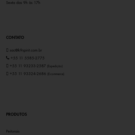
Sexta das 9h às 17h
CONTATO
sac@k9spirit.com.br
+55 11 5585-2775
+55 11 93233-2587
(Expedição)
+55 11 93324-2686
(E-commerce)
PRODUTOS
Peitorais