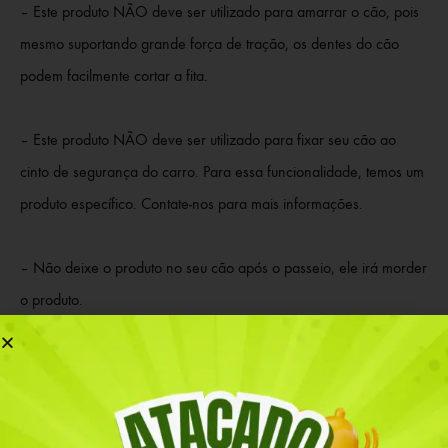
– Este produto NÃO deve ser utilizado para amarrar o cão, pois
mesmo suportando grande força de tração, os dentes do cão
podem facilmente cortar a fita.
– Este produto NÃO deve ser utilizado para fixar seu cão ao
cinto de segurança do carro. Para essa funcionalidade, temos um
produto específico. Contate-nos para mais informações.
– Não deixe o produto no seu cão após o passeio, ele irá morder
o produto.
– Antes de comprar, veja fotos ilustrativas e vídeos de como
utilizar o produto.